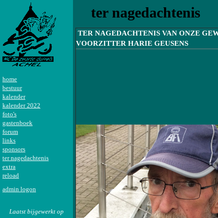
ter nagedachtenis
TER NAGEDACHTENIS VAN ONZE GE
VOORZITTER HARIE GEUSENS
home
bestuur
kalender
kalender 2022
foto's
gastenboek
forum
links
sponsors
ter nagedachtenis
extra
reload
admin logon
Laatst bijgewerkt op